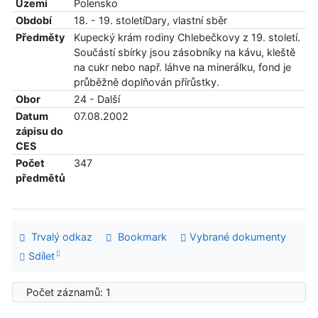
Území
Polensko
Období
18. - 19. stoletíDary, vlastní sběr
Předměty
Kupecký krám rodiny Chlebečkovy z 19. století.
Součástí sbírky jsou zásobníky na kávu, kleště
na cukr nebo např. láhve na minerálku, fond je
průběžně doplňován přírůstky.
Obor
24 - Další
Datum
07.08.2002
zápisu do
CES
Počet
347
předmětů
Trvalý odkaz
Bookmark
Vybrané dokumenty
Sdílet
Počet záznamů: 1