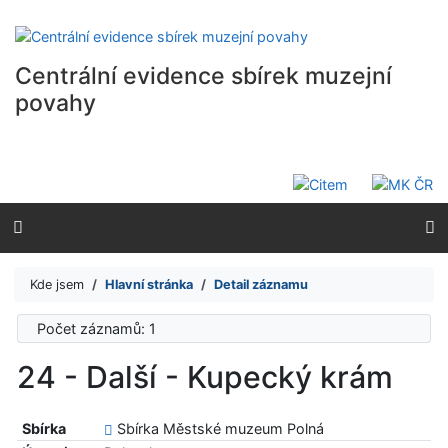
Přejít na obsah
Přejít na menu
Prohlášení o webové přístupnosti
Centrální evidence sbírek muzejní
povahy
Kde jsem
Hlavní stránka
Detail záznamu
Počet záznamů: 1
24 - Další - Kupecký krám
Sbírka
Sbírka Městské muzeum Polná