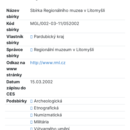
Název
Sbírka Regionálního muzea v Litomyšli
sbírky
Kód
MGL/002-03-11/052002
sbírky
Vlastník
Pardubický kraj
sbírky
Správce
Regionální muzeum v Litomyšli
sbírky
Odkaz na
http://www.rml.cz
www
stránky
Datum
15.03.2002
zápisu do
CES
Podsbírky
Archeologická
Etnografická
Numizmatická
Militária
Výtvarného umění