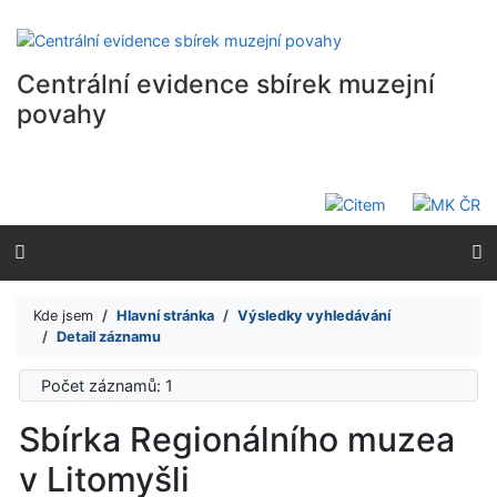
Přejít na obsah
Přejít na menu
Prohlášení o webové přístupnosti
Centrální evidence sbírek muzejní
povahy
Kde jsem
Hlavní stránka
Výsledky vyhledávání
Detail záznamu
Počet záznamů: 1
Sbírka Regionálního muzea
v Litomyšli