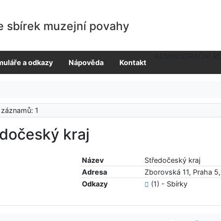
e sbírek muzejní povahy
ADMINISTRAČNÍ R
muláře a odkazy
Nápověda
Kontakt
 záznamů: 1
dočeský kraj
Název
Středočeský kraj
Adresa
Zborovská 11, Praha 5,
Odkazy
(1) - Sbírky