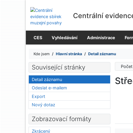
Přejít na obsah
Přejít na menu
Centrální evidenc
Prohlášení o webové přístupnosti
CES
Vyhledávání
Administrace
For
Kde jsem
Hlavní stránka
Detail záznamu
Související stránky
Počet
Stře
Detail záznamu
Odeslat e-mailem
Export
Nový dotaz
Zobrazovací formáty
Zkrácený