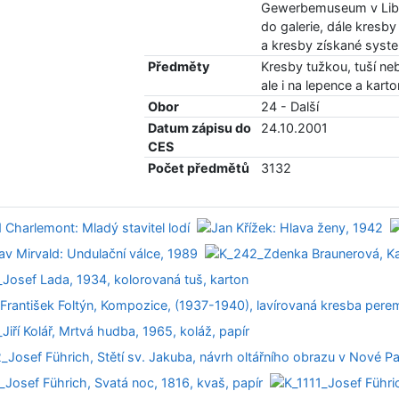
Gewerbemuseum v Liber
do galerie, dále kres
a kresby získané system
Předměty
Kresby tužkou, tuší ne
ale i na lepence a karto
Obor
24 - Další
Datum zápisu do
24.10.2001
CES
Počet předmětů
3132