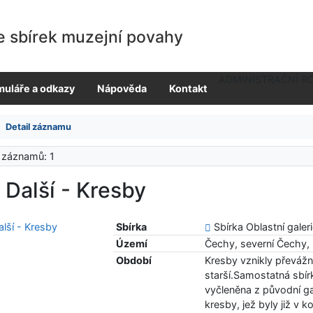
e sbírek muzejní povahy
ADMINISTRAČNÍ R
muláře a odkazy
Nápověda
Kontakt
Detail záznamu
 záznamů: 1
 Další - Kresby
Sbírka
Sbírka Oblastní galer
Území
Čechy, severní Čechy
Období
Kresby vznikly převážně 
starší.Samostatná sbírk
vyčleněna z původní gal
kresby, jež byly již v