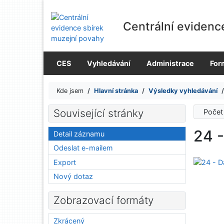
Přejít na obsah
Přejít na menu
Centrální evidenc
Prohlášení o webové přístupnosti
CES
Vyhledávání
Administrace
For
Kde jsem
Hlavní stránka
Výsledky vyhledávání
Související stránky
Počet
24 -
Detail záznamu
Odeslat e-mailem
Export
Nový dotaz
Zobrazovací formáty
Zkrácený