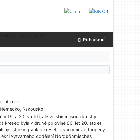
OZHRANÍ CES ONLINE
Přihlášení
ie Liberec
, Německo, Rakousko
v 19. a 20. století, ale ve sbírce jsou i kresby
a kreseb byla v druhé polovině 80. let 20. století
erijní sbírky grafik a kreseb. Jsou v ní zastoupeny
 kolekci výtvarného oddělení Nordböhmisches