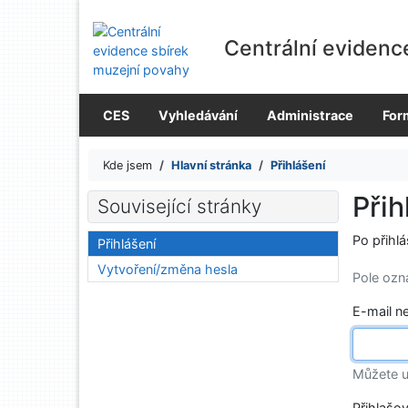
Přejít na obsah
Přejít na menu
Centrální evidenc
Prohlášení o webové přístupnosti
CES
Vyhledávání
Administrace
For
Kde jsem
Hlavní stránka
Přihlášení
Přih
Související stránky
Po přihl
Přihlášení
Vytvoření/změna hesla
Pole oz
E-mail n
Můžete u
Přihlašo