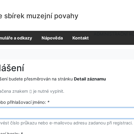
e sbírek muzejní povahy
ADMINISTRAČNÍ R
muláře a odkazy
Nápověda
Kontakt
lášení
ášení budete přesměrován na stránku
Detail záznamu
načena znakem
je nutné vyplnit.
ebo přihlašovací jméno:
*
vést číslo průkazu nebo e-mailovou adresu zadanou při registraci.
vací heslo:
*