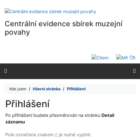
Přejít na obsah
Přejít na menu
Prohlášení o webové přístupnosti
Centrální evidence sbírek muzejní
povahy
Kde jsem
Hlavní stránka
Přihlášení
Přihlášení
Po přihlášení budete přesměrován na stránku
Detail
záznamu
Pole označena znakem
je nutné vyplnit.