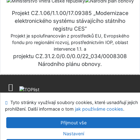
Projekt CZ.1.06/1.1.00/17.09385 „Modernizace
elektronického systému stávajícího státního
registru CES“
Projekt je spolufinancován z prostředků EU, Evropského
fondu pro regionální rozvoj, prostřednictvím IOP, oblast
intervence 1.1. a
projektu CZ.31.2.0/0.0/0.0/22_034/0008308
Národního plánu obnovy.
Mapa stránek
Přístupnost
Soukromí
Napište nám
Tyto stránky využívají soubory cookies, které usnadňují jejich
Nastavení cookies
prohlížení. Další informace o tom
jak používáme cookies
.
Centrální evidence sbírek muzejní povahy
Přijmout vše
©1993-2026
IPAC
v.4.8.63a
-
Cosmotron Bohemia, s.r.o.
Nastavení