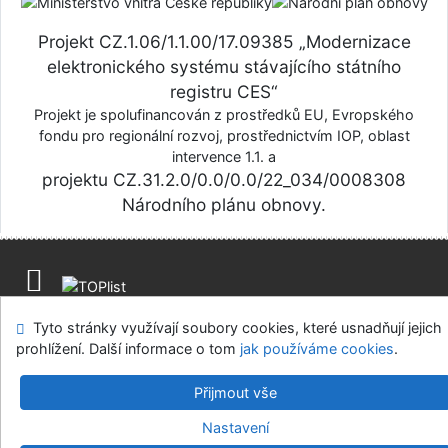
Projekt CZ.1.06/1.1.00/17.09385 „Modernizace
elektronického systému stávajícího státního
registru CES“
Projekt je spolufinancován z prostředků EU, Evropského
fondu pro regionální rozvoj, prostřednictvím IOP, oblast
intervence 1.1. a
projektu CZ.31.2.0/0.0/0.0/22_034/0008308
Národního plánu obnovy.
Mapa stránek
Přístupnost
Soukromí
Napište nám
Tyto stránky využívají soubory cookies, které usnadňují jejich
Nastavení cookies
prohlížení. Další informace o tom
jak používáme cookies
.
Centrální evidence sbírek muzejní povahy
Přijmout vše
©1993-2026
IPAC
v.4.8.63a
-
Cosmotron Bohemia, s.r.o.
Nastavení