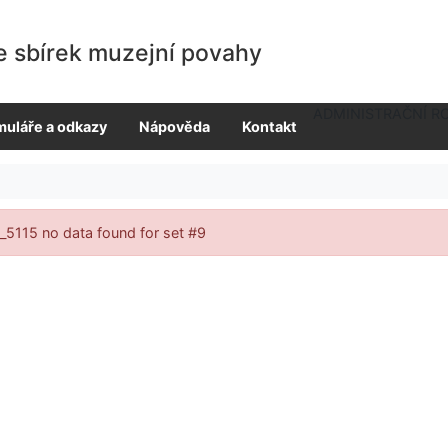
e sbírek muzejní povahy
ADMINISTRAČNÍ R
muláře a odkazy
Nápověda
Kontakt
ledky vyhledávání
_5115 no data found for set #9