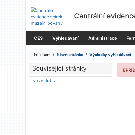
Přejít na obsah
Přejít na menu
Centrální evidenc
Prohlášení o webové přístupnosti
CES
Vyhledávání
Administrace
For
Kde jsem
Hlavní stránka
Výsledky vyhledávání
Výs
Související stránky
ERRI2
Nový dotaz