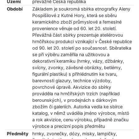
Území
převážně Česká republika
Období
Základem je soukromá sbírka etnografky Aleny
Pospíšilové z Kutné Hory, která se sběru
keramického zboží průmyslové a řemeslné
provenience věnuje od 60. let 20. století.
Převážná část sbírky prezentuje ateliérovou
hrnčířskou produkci vznikající v České republice
od 90. let 20. století po současnost. Sběratelka
se při výběru zaměřila na užitkovou a
dekorativní keramiku (hrnky, vázy, džbánky,
svícny, zvonky, závěsné obrázky, betlémy,
figurální plastiku) s přihlédnutím ke tvaru,
barevnosti glazury, technice výzdoby,
povrchové úpravě. Akvizice do sbírky
prováděla na hrnčířských trzích (například
berounských), v prodejnách s dárkovým
zbožím či galeriích. Autorka vedla ke sbírce
katalog, v němž uváděla jméno výrobce, místö
a rok akvizice, cenu výrobku, případně značku
výrobce a precizní popis předmětu
Předměty
hrnky, zvonečky, dózy, misky, lampičky,