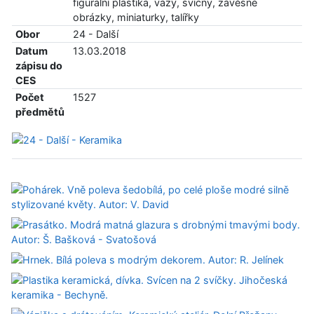
figurální plastika, vázy, svícny, závěsné
obrázky, miniaturky, talířky
Obor
24 - Další
Datum
13.03.2018
zápisu do
CES
Počet
1527
předmětů