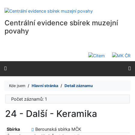
Přejít na obsah
Přejít na menu
Prohlášení o webové přístupnosti
Centrální evidence sbírek muzejní
povahy
Kde jsem
Hlavní stránka
Detail záznamu
Počet záznamů: 1
24 - Další - Keramika
Sbírka
Berounská sbírka MČK