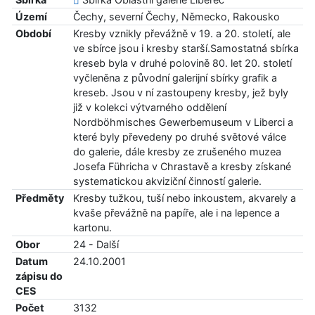
Území
Čechy, severní Čechy, Německo, Rakousko
Období
Kresby vznikly převážně v 19. a 20. století, ale
ve sbírce jsou i kresby starší.Samostatná sbírka
kreseb byla v druhé polovině 80. let 20. století
vyčleněna z původní galerijní sbírky grafik a
kreseb. Jsou v ní zastoupeny kresby, jež byly
již v kolekci výtvarného oddělení
Nordböhmisches Gewerbemuseum v Liberci a
které byly převedeny po druhé světové válce
do galerie, dále kresby ze zrušeného muzea
Josefa Führicha v Chrastavě a kresby získané
systematickou akviziční činností galerie.
Předměty
Kresby tužkou, tuší nebo inkoustem, akvarely a
kvaše převážně na papíře, ale i na lepence a
kartonu.
Obor
24 - Další
Datum
24.10.2001
zápisu do
CES
Počet
3132