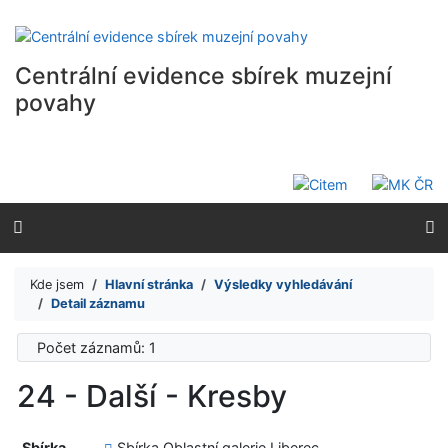
Přejít na obsah
Přejít na menu
Prohlášení o webové přístupnosti
Centrální evidence sbírek muzejní
povahy
Kde jsem
Hlavní stránka
Výsledky vyhledávání
Detail záznamu
Počet záznamů: 1
24 - Další - Kresby
Sbírka
Sbírka Oblastní galerie Liberec