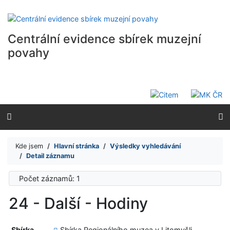
Přejít na obsah
Přejít na menu
Prohlášení o webové přístupnosti
Centrální evidence sbírek muzejní
povahy
Kde jsem
Hlavní stránka
Výsledky vyhledávání
Detail záznamu
Počet záznamů: 1
24 - Další - Hodiny
Sbírka
Sbírka Regionálního muzea v Litomyšli