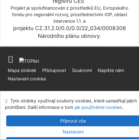
registru CES“
Projekt je spolufinancován z prostředků EU, Evropského
fondu pro regionální rozvoj, prostřednictvím IOP, oblast
intervence 1.1. a
projektu CZ.31.2.0/0.0/0.0/22_034/0008308
Národního plánu obnovy.
Mapa stránek
Přístupnost
Soukromí
Napište nám
Nastavení cookies
Centrální evidence sbírek muzejní povahy
Tyto stránky využívají soubory cookies, které usnadňují jejich
©1993-2026
IPAC
v.4.8.63a
-
Cosmotron Bohemia, s.r.o.
prohlížení. Další informace o tom
jak používáme cookies
.
Přijmout vše
Nastavení