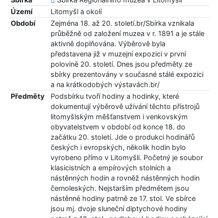
Území
Litomyšl a okolí
Období
Zejména 18. až 20. století.br/Sbírka vznikala
průběžně od založení muzea v r. 1891 a je stále
aktivně doplňována. Výběrově byla
představena již v muzejní expozici v první
polovině 20. století. Dnes jsou předměty ze
sbírky prezentovány v současné stálé expozici
a na krátkodobých výstavách.br/
Předměty
Podsbírku tvoří hodiny a hodinky, které
dokumentují výběrově užívání těchto přístrojů
litomyšlským měšťanstvem i venkovským
obyvatelstvem v období od konce 18. do
začátku 20. století. Jde o produkci hodinářů
českých i evropských, několik hodin bylo
vyrobeno přímo v Litomyšli. Početný je soubor
klasicistních a empírových stolních a
nástěnných hodin a rovněž nástěnných hodin
černoleských. Nejstarším předmětem jsou
nástěnné hodiny patrně ze 17. stol. Ve sbírce
jsou mj. dvoje sluneční diptychové hodiny