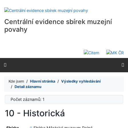
Přejít na obsah
Přejít na menu
Prohlášení o webové přístupnosti
Centrální evidence sbírek muzejní
povahy
Kde jsem
Hlavní stránka
Výsledky vyhledávání
Detail záznamu
Počet záznamů: 1
10 - Historická
Sbírka
Sbírka Městské muzeum Polná