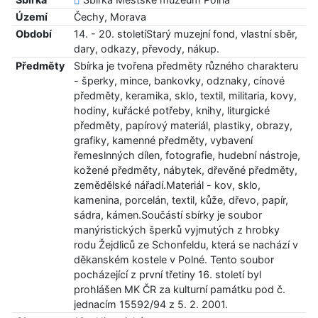
Území
Čechy, Morava
Období
14. - 20. stoletíStarý muzejní fond, vlastní sběr,
dary, odkazy, převody, nákup.
Předměty
Sbírka je tvořena předměty různého charakteru
- šperky, mince, bankovky, odznaky, cínové
předměty, keramika, sklo, textil, militaria, kovy,
hodiny, kuřácké potřeby, knihy, liturgické
předměty, papírový materiál, plastiky, obrazy,
grafiky, kamenné předměty, vybavení
řemeslnných dílen, fotografie, hudební nástroje,
kožené předměty, nábytek, dřevěné předměty,
zemědělské nářadí.Materiál - kov, sklo,
kamenina, porcelán, textil, kůže, dřevo, papír,
sádra, kámen.Součástí sbírky je soubor
manýristických šperků vyjmutých z hrobky
rodu Žejdliců ze Schonfeldu, která se nachází v
děkanském kostele v Polné. Tento soubor
pocházející z první třetiny 16. století byl
prohlášen MK ČR za kulturní památku pod č.
jednacím 15592/94 z 5. 2. 2001.