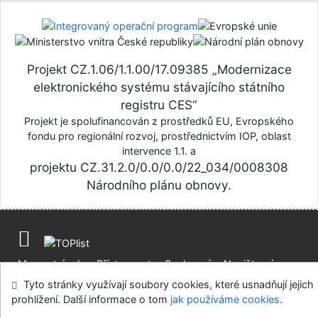
Projekt CZ.1.06/1.1.00/17.09385 „Modernizace
elektronického systému stávajícího státního
registru CES“
Projekt je spolufinancován z prostředků EU, Evropského
fondu pro regionální rozvoj, prostřednictvím IOP, oblast
intervence 1.1. a
projektu CZ.31.2.0/0.0/0.0/22_034/0008308
Národního plánu obnovy.
Mapa stránek
Přístupnost
Soukromí
Napište nám
Nastavení cookies
Tyto stránky využívají soubory cookies, které usnadňují jejich
prohlížení. Další informace o tom
jak používáme cookies
.
Centrální evidence sbírek muzejní povahy