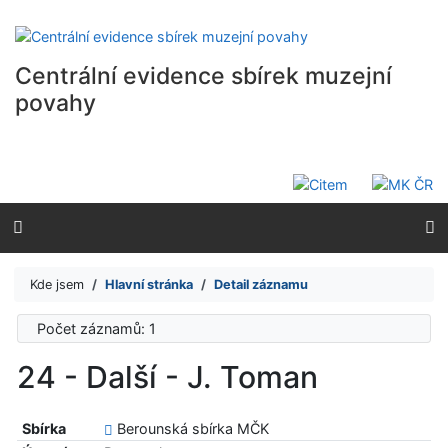
Přejít na obsah
Přejít na menu
Prohlášení o webové přístupnosti
Centrální evidence sbírek muzejní
povahy
Kde jsem
Hlavní stránka
Detail záznamu
Počet záznamů: 1
24 - Další - J. Toman
Sbírka
Berounská sbírka MČK