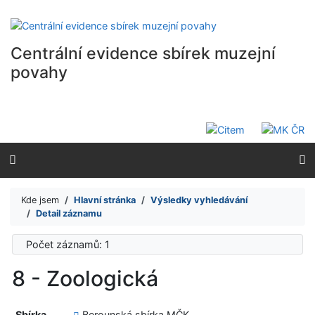
Přejít na obsah
Přejít na menu
Prohlášení o webové přístupnosti
Centrální evidence sbírek muzejní
povahy
Kde jsem
Hlavní stránka
Výsledky vyhledávání
Detail záznamu
Počet záznamů: 1
8 - Zoologická
Sbírka
Berounská sbírka MČK