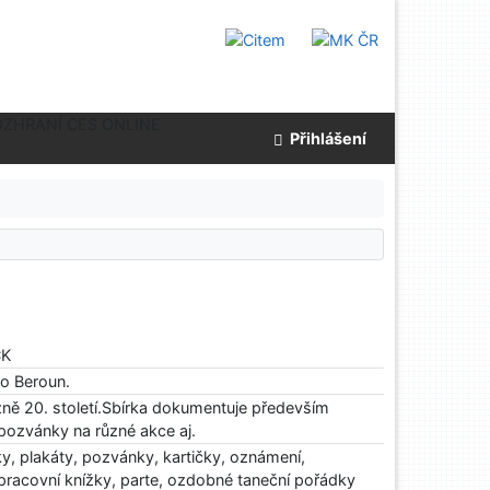
OZHRANÍ CES ONLINE
Přihlášení
ČK
o Beroun.
ážně 20. století.Sbírka dokumentuje především
, pozvánky na různé akce aj.
ky, plakáty, pozvánky, kartičky, oznámení,
 pracovní knížky, parte, ozdobné taneční pořádky