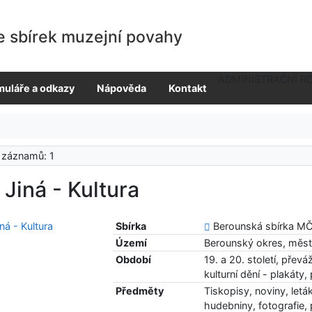
e sbírek muzejní povahy
ADMINISTRAČNÍ R
muláře a odkazy
Nápověda
Kontakt
 záznamů: 1
 Jiná - Kultura
Sbírka
Berounská sbírka M
Území
Berounský okres, měst
Období
19. a 20. století, přev
kulturní dění - plakáty
Předměty
Tiskopisy, noviny, letá
hudebniny, fotografie,