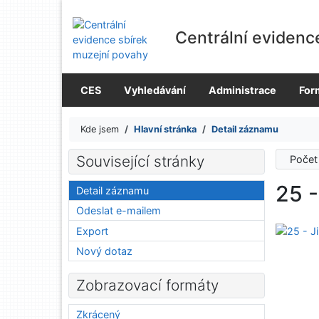
Přejít na obsah
Přejít na menu
Centrální evidenc
Prohlášení o webové přístupnosti
CES
Vyhledávání
Administrace
For
Kde jsem
Hlavní stránka
Detail záznamu
Související stránky
Počet
25 -
Detail záznamu
Odeslat e-mailem
Export
Nový dotaz
Zobrazovací formáty
Zkrácený