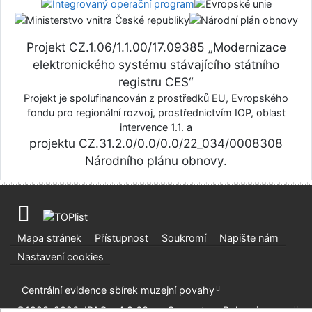
Projekt CZ.1.06/1.1.00/17.09385 „Modernizace
elektronického systému stávajícího státního
registru CES“
Projekt je spolufinancován z prostředků EU, Evropského
fondu pro regionální rozvoj, prostřednictvím IOP, oblast
intervence 1.1. a
projektu CZ.31.2.0/0.0/0.0/22_034/0008308
Národního plánu obnovy.
Mapa stránek
Přístupnost
Soukromí
Napište nám
Nastavení cookies
Centrální evidence sbírek muzejní povahy
©1993-2026
IPAC
v.4.8.63a
-
Cosmotron Bohemia, s.r.o.