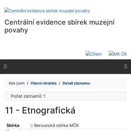
Přejít na obsah
Přejít na menu
Prohlášení o webové přístupnosti
Centrální evidence sbírek muzejní
povahy
Kde jsem
Hlavní stránka
Detail záznamu
Počet záznamů: 1
11 - Etnografická
Sbírka
Berounská sbírka MČK