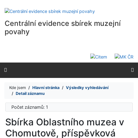
Přejít na obsah
Přejít na menu
Prohlášení o webové přístupnosti
Centrální evidence sbírek muzejní
povahy
Kde jsem
Hlavní stránka
Výsledky vyhledávání
Detail záznamu
Počet záznamů: 1
Sbírka Oblastního muzea v
Chomutově, příspěvková