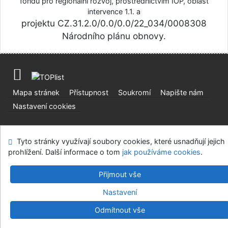
fondu pro regionální rozvoj, prostřednictvím IOP, oblast
intervence 1.1. a
projektu CZ.31.2.0/0.0/0.0/22_034/0008308
Národního plánu obnovy.
Mapa stránek
Přístupnost
Soukromí
Napište nám
Nastavení cookies
Centrální evidence sbírek muzejní povahy
Tyto stránky využívají soubory cookies, které usnadňují jejich
©1993-2026
IPAC
v.4.8.63a
-
Cosmotron Bohemia, s.r.o.
prohlížení. Další informace o tom
jak používáme cookies
.
Přijmout vše
Nastavení
Odmítnout vše