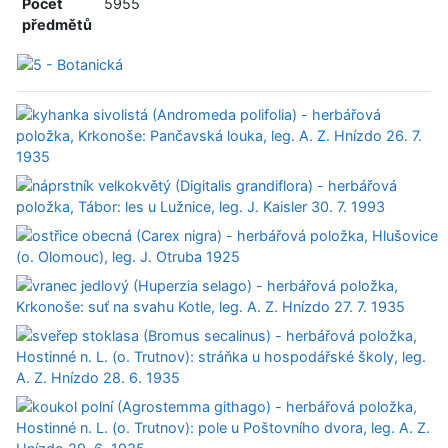
Počet
5955
předmětů