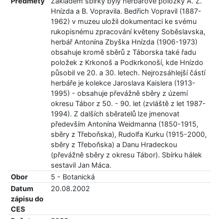
Předměty
Základem sbírky byly herbářové položky A. Z.
Hnízda a B. Vopravila. Bedřich Vopravil (1887-
1962) v muzeu uložil dokumentaci ke svému
rukopisnému zpracování květeny Soběslavska,
herbář Antonína Zbyška Hnízda (1906-1973)
obsahuje kromě sběrů z Táborska také řadu
položek z Krkonoš a Podkrkonoší, kde Hnízdo
působil ve 20. a 30. letech. Nejrozsáhlejší částí
herbáře je kolekce Jaroslava Kaislera (1913-
1995) - obsahuje převážně sběry z území
okresu Tábor z 50. - 90. let (zvláště z let 1987-
1994). Z dalších sběratelů lze jmenovat
především Antonína Weidmanna (1850-1915,
sběry z Třeboňska), Rudolfa Kurku (1915-2000,
sběry z Třeboňska) a Danu Hradeckou
(převážně sběry z okresu Tábor). Sbírku hálek
sestavil Jan Máca.
Obor
5 - Botanická
Datum
20.08.2002
zápisu do
CES