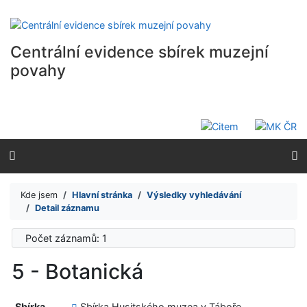
Přejít na obsah
Přejít na menu
Prohlášení o webové přístupnosti
Centrální evidence sbírek muzejní
povahy
Kde jsem
Hlavní stránka
Výsledky vyhledávání
Detail záznamu
Počet záznamů: 1
5 - Botanická
Sbírka
Sbírka Husitského muzea v Táboře