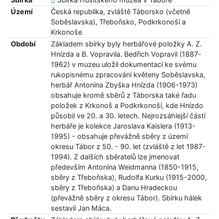
Území
Česká republika, zvláště Táborsko (včetně
Soběslavska), Třeboňsko, Podkrkonoší a
Krkonoše
Období
Základem sbírky byly herbářové položky A. Z.
Hnízda a B. Vopravila. Bedřich Vopravil (1887-
1962) v muzeu uložil dokumentaci ke svému
rukopisnému zpracování květeny Soběslavska,
herbář Antonína Zbyška Hnízda (1906-1973)
obsahuje kromě sběrů z Táborska také řadu
položek z Krkonoš a Podkrkonoší, kde Hnízdo
působil ve 20. a 30. letech. Nejrozsáhlejší částí
herbáře je kolekce Jaroslava Kaislera (1913-
1995) - obsahuje převážně sběry z území
okresu Tábor z 50. - 90. let (zvláště z let 1987-
1994). Z dalších sběratelů lze jmenovat
především Antonína Weidmanna (1850-1915,
sběry z Třeboňska), Rudolfa Kurku (1915-2000,
sběry z Třeboňska) a Danu Hradeckou
(převážně sběry z okresu Tábor). Sbírku hálek
sestavil Jan Máca.