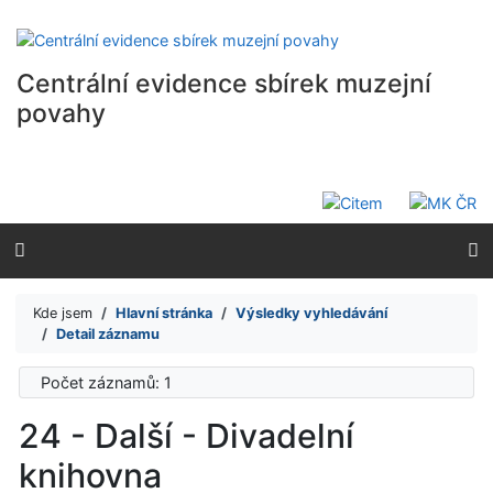
Přejít na obsah
Přejít na menu
Prohlášení o webové přístupnosti
Centrální evidence sbírek muzejní
povahy
Kde jsem
Hlavní stránka
Výsledky vyhledávání
Detail záznamu
Počet záznamů: 1
24 - Další - Divadelní
knihovna