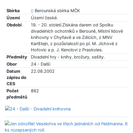
Sbírka
Berounská sbírka MČK
Území
Území české.
Období
19. - 20. století.Získána darem od Spolku
divadelních ochotníků v Berouně, Místní lidové
knihovny v Chyňavě a ve Zdicích, z MNV
Karlštejn, z pozůstalostí po pí. M. Jíchové z
Hořovic a p. J. Kenclovi z Praskoles.
Předměty
Divadelní hry - knihy, brožury, sešity.
Obor
24 - Další
Datum
22.08.2002
zápisu do
CES
Počet
862
předmětů