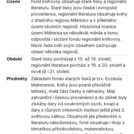
Území
Fond knihovny obsahuje staré tisky a regionální
literaturu. Staré tisky jsou české i evropské
provenience, regionální literatura obsahuje knihy
z dnešního regionu Mělnicko a z přilehlého
území okolních regionů. Historická hranice
území Mělnicka se několikrát měnila a tomu
odpovídá i složení fondu regionální knihovny.
Navíc řada knih svým obsahem zachycuje
oblast několika regionů.
Období
Staré tisky pocházejí z 15. až 19. století,
regionální literatura pochází z 19. a 20. století a
nově již i 21. století.
Předměty
Základem fondu starých tisků je tzv. Ecclesia
Melnicensis. Knihy jsou psané převážně
latinsky, malá část česky a německy. Mají
zahraniční i českou provenienci a do sbírek byly
získány dary od soukromých osob, koupí a
dary z různých církevních institucí ještě před 2.
světovou válkou. Obsahově jde především o
literaturu náboženskou, fond obsahuje i tituly s
tématikou přírodovědnou, matematickou,