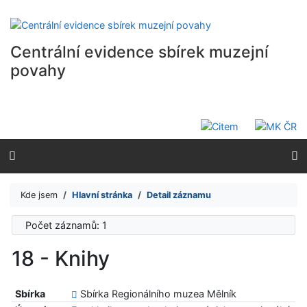
Přejít na obsah
Přejít na menu
Prohlášení o webové přístupnosti
Centrální evidence sbírek muzejní
povahy
Kde jsem
Hlavní stránka
Detail záznamu
Počet záznamů: 1
18 - Knihy
Sbírka
Sbírka Regionálního muzea Mělník