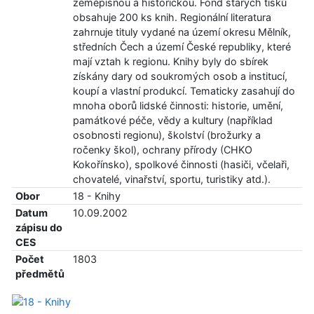
zeměpisnou a historickou. Fond starých tisků
obsahuje 200 ks knih. Regionální literatura
zahrnuje tituly vydané na území okresu Mělník,
středních Čech a území České republiky, které
mají vztah k regionu. Knihy byly do sbírek
získány dary od soukromých osob a institucí,
koupí a vlastní produkcí. Tematicky zasahují do
mnoha oborů lidské činnosti: historie, umění,
památkové péče, vědy a kultury (například
osobnosti regionu), školství (brožurky a
ročenky škol), ochrany přírody (CHKO
Kokořínsko), spolkové činnosti (hasiči, včelaři,
chovatelé, vinařství, sportu, turistiky atd.).
Obor
18 - Knihy
Datum
10.09.2002
zápisu do
CES
Počet
1803
předmětů