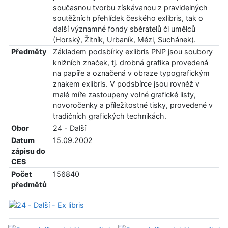
současnou tvorbu získávanou z pravidelných
soutěžních přehlídek českého exlibris, tak o
další významné fondy sběratelů či umělců
(Horský, Žitník, Urbaník, Mézl, Suchánek).
Předměty
Základem podsbírky exlibris PNP jsou soubory
knižních značek, tj. drobná grafika provedená
na papíře a označená v obraze typografickým
znakem exlibris. V podsbírce jsou rovněž v
malé míře zastoupeny volné grafické listy,
novoročenky a příležitostné tisky, provedené v
tradičních grafických technikách.
Obor
24 - Další
Datum
15.09.2002
zápisu do
CES
Počet
156840
předmětů