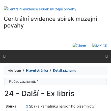
Přejít na obsah
Přejít na menu
Prohlášení o webové přístupnosti
Centrální evidence sbírek muzejní
povahy
Kde jsem
Hlavní stránka
Detail záznamu
Počet záznamů: 1
24 - Další - Ex libris
Sbírka
Sbírka Památníku národního písemnictví