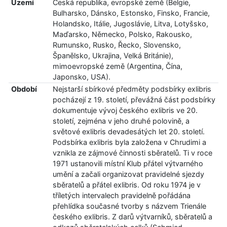
Území
Česká republika, evropské země (Belgie,
Bulharsko, Dánsko, Estonsko, Finsko, Francie,
Holandsko, Itálie, Jugoslávie, Litva, Lotyšsko,
Maďarsko, Německo, Polsko, Rakousko,
Rumunsko, Rusko, Řecko, Slovensko,
Španělsko, Ukrajina, Velká Británie),
mimoevropské země (Argentina, Čína,
Japonsko, USA).
Období
Nejstarší sbírkové předměty podsbírky exlibris
pocházejí z 19. století, převážná část podsbírky
dokumentuje vývoj českého exlibris ve 20.
století, zejména v jeho druhé polovině, a
světové exlibris devadesátých let 20. století.
Podsbírka exlibris byla založena v Chrudimi a
vznikla ze zájmové činnosti sběratelů. Ti v roce
1971 ustanovili místní Klub přátel výtvarného
umění a začali organizovat pravidelné sjezdy
sběratelů a přátel exlibris. Od roku 1974 je v
tříletých intervalech pravidelně pořádána
přehlídka současné tvorby s názvem Trienále
českého exlibris. Z darů výtvarníků, sběratelů a