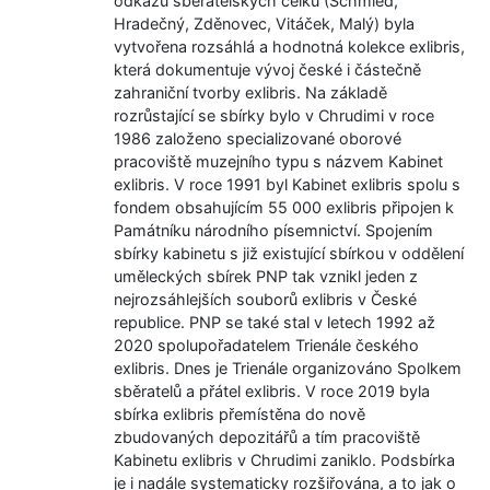
odkazů sběratelských celků (Schmied,
Hradečný, Zděnovec, Vitáček, Malý) byla
vytvořena rozsáhlá a hodnotná kolekce exlibris,
která dokumentuje vývoj české i částečně
zahraniční tvorby exlibris. Na základě
rozrůstající se sbírky bylo v Chrudimi v roce
1986 založeno specializované oborové
pracoviště muzejního typu s názvem Kabinet
exlibris. V roce 1991 byl Kabinet exlibris spolu s
fondem obsahujícím 55 000 exlibris připojen k
Památníku národního písemnictví. Spojením
sbírky kabinetu s již existující sbírkou v oddělení
uměleckých sbírek PNP tak vznikl jeden z
nejrozsáhlejších souborů exlibris v České
republice. PNP se také stal v letech 1992 až
2020 spolupořadatelem Trienále českého
exlibris. Dnes je Trienále organizováno Spolkem
sběratelů a přátel exlibris. V roce 2019 byla
sbírka exlibris přemístěna do nově
zbudovaných depozitářů a tím pracoviště
Kabinetu exlibris v Chrudimi zaniklo. Podsbírka
je i nadále systematicky rozšiřována, a to jak o