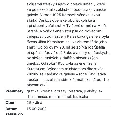
svůj sběratelský zájem o polské umění , které
se posléze stalo základem budoucí slovanské
galerie. V roce 1925 Karásek věnoval svou
sbírku Československé obci sokolské a
zpřístupnil veřejnosti v Tyršově domě na Malé
Straně. Nová galerie vstoupila do povědomí
veřejnosti pod názvem Karáskova galerie a byla
řízena Jiřím Karáskem ze Lvovic téměř do jeho
smrti. Od poloviny 20. let se sbírka rozrůstala
přispěním řady členů Sokola a dary od českých,
polských, ruských a dalších slovanských
umělců. Od roku 1950 byla galerie řízena
Kuratoriem. Výnosem ministerstva školství a
kultury se Karáskova galerie v roce 1955 stala
součástí muzejních sbírek Památníku národního
písemnictví .
Předměty
grafika, kresba, obrazy, plastika, plakáty, ex
libris, mince, medaile, mobilie, reálie
Obor
25 - Jiná
Datum
15.09.2002
zápisu do