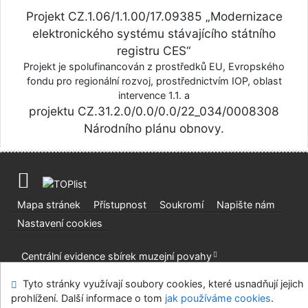
Projekt CZ.1.06/1.1.00/17.09385 „Modernizace
elektronického systému stávajícího státního
registru CES“
Projekt je spolufinancován z prostředků EU, Evropského
fondu pro regionální rozvoj, prostřednictvím IOP, oblast
intervence 1.1. a
projektu CZ.31.2.0/0.0/0.0/22_034/0008308
Národního plánu obnovy.
Mapa stránek
Přístupnost
Soukromí
Napište nám
Nastavení cookies
Centrální evidence sbírek muzejní povahy
©1993-2026
IPAC
v.4.8.63a
-
Cosmotron Bohemia, s.r.o.
Tyto stránky využívají soubory cookies, které usnadňují jejich
prohlížení. Další informace o tom
jak používáme cookies
.