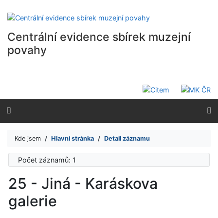
Přejít na obsah
Přejít na menu
Prohlášení o webové přístupnosti
Centrální evidence sbírek muzejní
povahy
Kde jsem
Hlavní stránka
Detail záznamu
Počet záznamů: 1
25 - Jiná - Karáskova
galerie