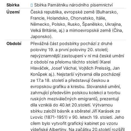
Sbírka
Sbírka Památníku národního písemnictví
Území
Česká republika, evropské země (Bulharsko,
Francie, Holandsko, Chorvatsko, Itálie,
Německo, Polsko, Rusko, Španělsko, Ukrajina,
Velká Británie, aj.) a mimoevropské země (Čína,
Japonsko).
Období
Převážná část podsbírky pochází z druhé
poloviny 19. a první poloviny 20. století;
nejvýznamnější zastoupení v ní má české umění
z období na přelomu těchto století (Karel
Hlaváček, Josef Váchal, Vojtěch Preissig, Jan
Konůpek aj.). Nejstarší výtvarná díla pocházejí
ze 17.a 18. století a představují českou a
evropskou grafiku a kresbu. Slovanské umění,
zahrnující především polskou kolekci a tvorbu
ruských meziválečných emigrantů, prezentují
díla vzniklá do 40.let 20.století. Výtvarnou
sbírku založil básník a sběratel Jiří Karásek ze
Lvovic (1871-1951) v 90. letech 19. století. Jeho
cílem bylo vytvořit grafický kabinet po vzoru
vídeňské Albertiny. Na začátku 20.století rozšířil