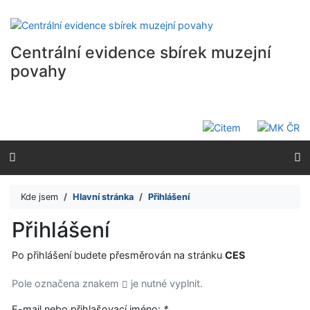
Přejít na obsah
Přejít na menu
Prohlášení o webové přístupnosti
Centrální evidence sbírek muzejní
povahy
Kde jsem
Hlavní stránka
Přihlášení
Přihlášení
Po přihlášení budete přesměrován na stránku
CES
Pole označena znakem
je nutné vyplnit.
E-mail nebo přihlašovací jméno:
*