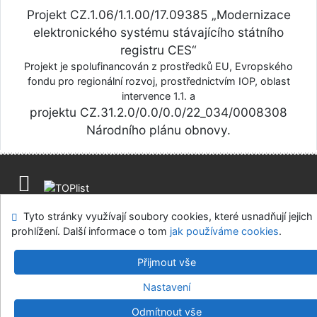
Projekt CZ.1.06/1.1.00/17.09385 „Modernizace
elektronického systému stávajícího státního
registru CES“
Projekt je spolufinancován z prostředků EU, Evropského
fondu pro regionální rozvoj, prostřednictvím IOP, oblast
intervence 1.1. a
projektu CZ.31.2.0/0.0/0.0/22_034/0008308
Národního plánu obnovy.
Mapa stránek
Přístupnost
Soukromí
Napište nám
Tyto stránky využívají soubory cookies, které usnadňují jejich
Nastavení cookies
prohlížení. Další informace o tom
jak používáme cookies
.
Centrální evidence sbírek muzejní povahy
Přijmout vše
©1993-2026
IPAC
v.4.8.63a
-
Cosmotron Bohemia, s.r.o.
Nastavení
Odmítnout vše