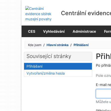
Přejít na obsah
Přejít na menu
Centrální evidenc
Prohlášení o webové přístupnosti
CES
Vyhledávání
Administrace
For
Kde jsem
Hlavní stránka
Přihlášení
Přih
Související stránky
Po přihl
Přihlášení
Vytvoření/změna hesla
Pole oz
E-mail n
Můžete u
Přihlašo