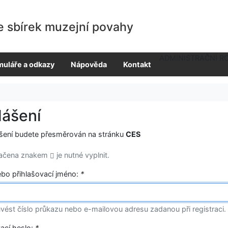
e sbírek muzejní povahy
ADMINISTRAČNÍ R
muláře a odkazy
Nápověda
Kontakt
lášení
ášení budete přesměrován na stránku
CES
načena znakem
je nutné vyplnit.
ebo přihlašovací jméno:
*
vést číslo průkazu nebo e-mailovou adresu zadanou při registraci.
vací heslo:
*